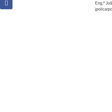
Eng.º Joã
jpolicarp
Algarlixo © 2019 – Desenvolvido por
moh.pt