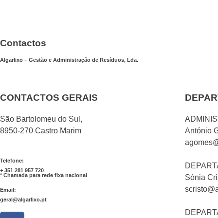
Contactos
Algarlixo – Gestão e Administração de Resíduos, Lda.
CONTACTOS GERAIS
DEPAR
São Bartolomeu do Sul,
ADMINI
8950-270 Castro Marim
António 
agomes@a
Telefone:
DEPART
+ 351 281 957 720
* Chamada para rede fixa nacional
Sónia Cri
scristo@a
Email:
geral@algarlixo.pt
DEPART